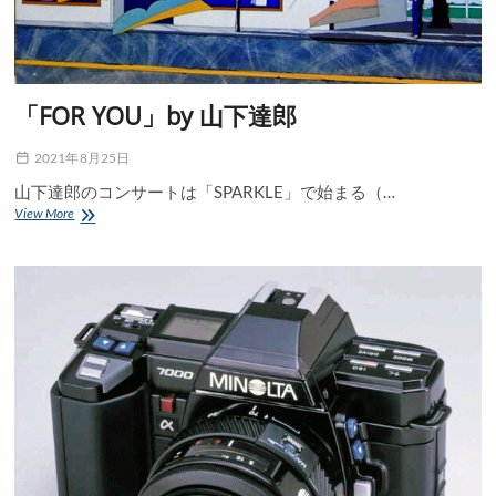
「FOR YOU」by 山下達郎
2021年8月25日
山下達郎のコンサートは「SPARKLE」で始まる（…
「FOR
View More
YOU」
by
山
下
達
郎