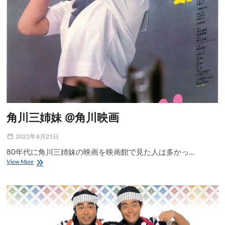
ッ
ク
角川三姉妹 @角川映画
2021年8月25日
80年代に角川三姉妹の映画を映画館で見た人は多かっ…
角
View More
川
三
姉
妹
@
角
川