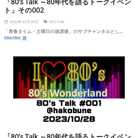
「80’s Talk ～80年代を語るトークイベン
003
ト」その002
2023年12月10日
80's Talk
「青春タイム・土曜日の放課後」のサブチャンネルとし…
「80’s
View More
Talk
～
80
年
代
を
語
る
ト
ー
ク
イ
ベ
ン
ト」
そ
の
「80’s Talk ～80年代を語るトークイベン
002