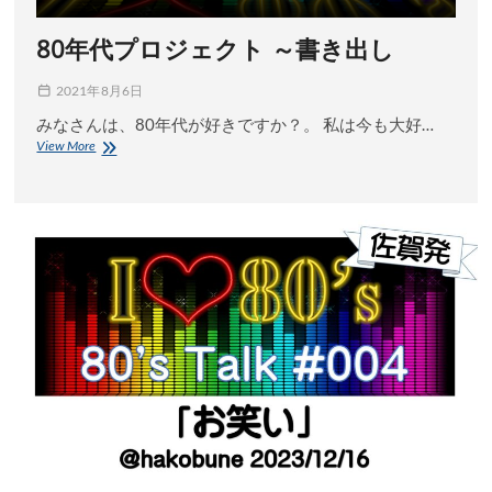
80年代プロジェクト ～書き出し
2021年8月6日
みなさんは、80年代が好きですか？。 私は今も大好…
80
View More
年
代
プ
ロ
ジ
ェ
ク
ト
～
書
き
出
し