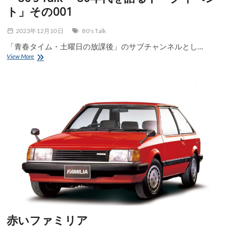
ト」その001
2023年12月10日
80's Talk
「青春タイム・土曜日の放課後」のサブチャンネルとし…
「80’s
View More
Talk
～
80
年
代
を
語
る
ト
ー
ク
イ
ベ
ン
ト」
そ
の
赤いファミリア
001