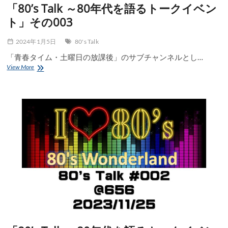
「80’s Talk ～80年代を語るトークイベン
004
ト」その003
2024年1月5日
80's Talk
「青春タイム・土曜日の放課後」のサブチャンネルとし…
「80’s
View More
Talk
～
80
年
代
を
語
る
ト
ー
ク
イ
ベ
ン
ト」
そ
の