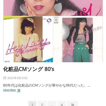
化粧品CMソング 80’s
2021年8月19日
80年代は化粧品のCMソングが華やかな時代だった。…
化
View More
粧
品
投
CM
固
固
固
次
1
2
…
4