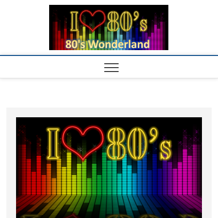
Skip
80's
to
「懐活」80年代
を楽しむサイト
content
ワン
ダー
ラン
ド