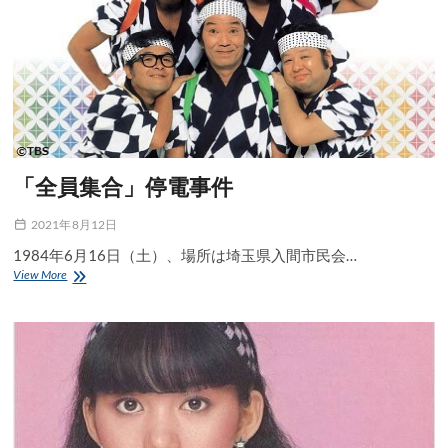
映
画
「全員集合」停電事件
2021年8月12日
1984年6月16日（土）、場所は埼玉県入間市民会…
「全
View More
員
集
合」
停
電
事
件