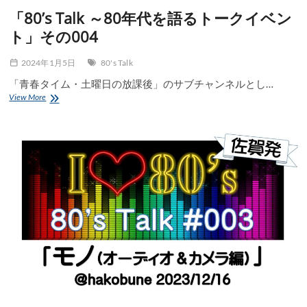
「80’s Talk ～80年代を語るトークイベン
ト」その004
2024年1月5日
80's Talk
「青春タイム・土曜日の放課後」のサブチャンネルとし…
「80’s
View More
Talk
～
80
年
代
を
語
る
ト
ー
ク
イ
ベ
ン
ト」
そ
の