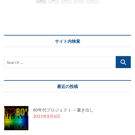
ソ
定
定
定
の
稿
ン
ペ
ペ
ペ
ペ
グ
の
80’s
ー
ー
ー
ー
ペ
ジ
ジ
ジ
ジ
ー
サイト内検索
ジ
送
Search
り
…
最近の投稿
80年代プロジェクト ～書き出し
2021年8月6日