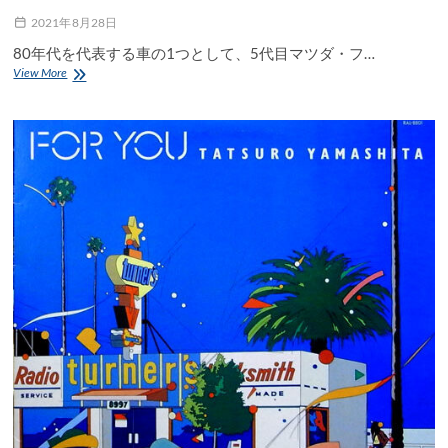
2021年8月28日
80年代を代表する車の1つとして、5代目マツダ・フ…
赤
View More
い
フ
ァ
ミ
リ
ア