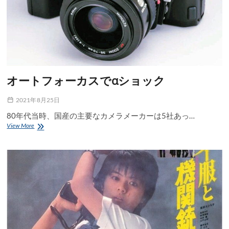
オートフォーカスでαショック
2021年8月25日
80年代当時、国産の主要なカメラメーカーは5社あっ…
オ
View More
ー
ト
フ
ォ
ー
カ
ス
で
α
シ
ョ